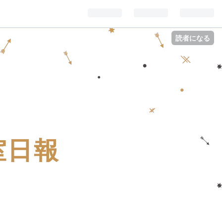
読者になる
室日報