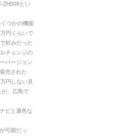
C-ZH009とい
といくつかの機能
0万円くらいで
で好みだった
ルチェンジの
ーバージョン
発売された
５万円しない見
たが、広島で
ナビと遜色な
が可能だっ