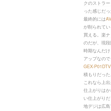
ク
の
ストラー
った感じだっ
最終的には
AV
が削られてい
買える。
楽ナ
のだが、現段
時期なんだけ
アップなので
GEX-P01DTV
積もりだった
これなら上出
仕上がりはか
い仕上がりだ
地デジは
広島