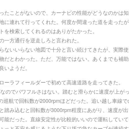
ったことがないので、カーナビの性能がどうなのかは知
地に連れて行ってくれた。何度か間違った道を走ったが
トを検索してくれるのはありがたかった。
の一方通行を逆走しろと言われた。
らないいらない地図で十分と言い続けてきたが、実際使
物だとわかった。ただ、万能ではない。あくまでも補助
良いようだ。
ローラ
フィールダーで初めて高速道路を走ってきた。
T
なのでパワフルさはない。踏むと滑らかに速度が上が
/hの巡航で回転数が2000rpmほどだった。追い越し車線
と踏み込むと回転数が3000rpm程度にあがり、速度が
可能だった。直線安定性が比較的いいので運転していて
ょっと不安を感じるような下り坂で急なカーブが連続す