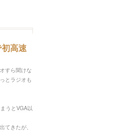
で初高速
オすら聞けな
っとラジオも
しまうと
VGA
以
出てきたが、