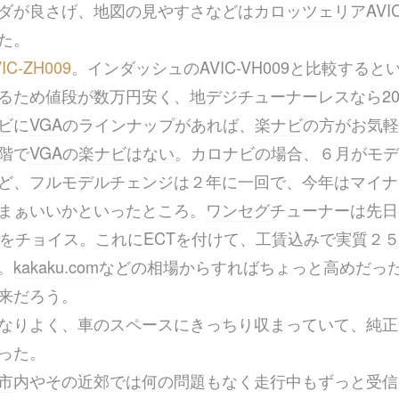
ダ
が良さげ、地図の見やすさなどは
カロッツェリア
AVI
た。
IC-ZH009
。インダッシュのAVIC-VH009と比較する
るため値段が数万円安く、地デジチューナーレスなら2
ビ
に
VGA
のラインナップがあれば、
楽ナビ
の方がお気軽
階で
VGA
の
楽ナビ
はない。カロナビの場合、６月がモデ
ど、フルモデルチェンジは２年に一回で、今年はマイナ
まぁいいかといったところ。
ワンセグ
チューナーは先日
をチョイス。これにECTを付けて、工賃込みで実質２
。
kakaku.com
などの相場からすればちょっと高めだっ
来だろう。
なりよく、車のスペースにきっちり収まっていて、純正
った。
市
内やその近郊では何の問題もなく走行中もずっと受信