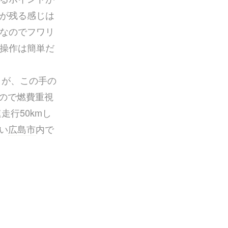
が残る感じは
なのでフワリ
操作は簡単だ
うが、この手の
いので燃費重視
走行50kmし
い
広島市
内で