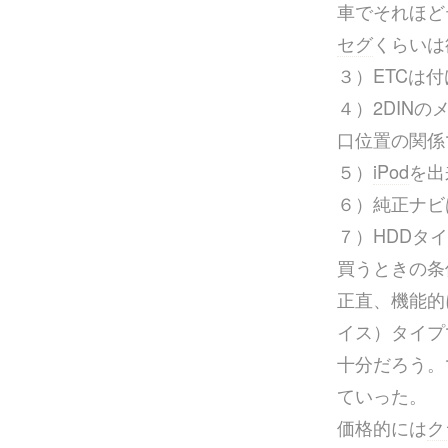
車でそれほど
セグ
くらいは
３）ETCは
４）2DIN
口位置の関係
５）
iPod
を出
６）純正ナビ
７）HDDタ
買うときの条
正直、機能的
イス）タイプ
十分だろう。
ていった。
価格的には
ク