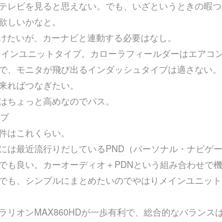
テレビを見ると思えない。でも、いざというときの暇つ
欲しいかなと。
付けたいが、カーナビと連動する必要はなし。
のメインユニットタイプ。
カローラ
フィールダーはエアコ
で、モニタが飛び出るインダッシュタイプは適さない。
来ればつなぎたい。
はちょっと高めなのでパス。
イプ
件はこれくらい。
には最近流行りだしている
PND
（パーソナル・ナビゲ
でも良い。カーオーディオ＋PDNという組み合わせで
でも、シンプルにまとめたいのでやはりメインユニット
ラリオン
MAX860HDが一歩有利で、総合的なバランス