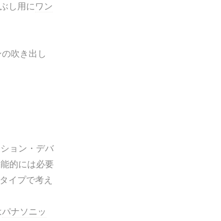
ぶし用に
ワン
ンの吹き出し
ーション・デバ
機能的には必要
タイプで考え
は
パナソニッ