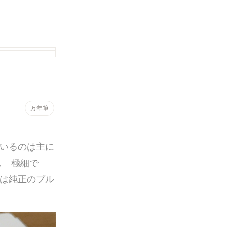
万年筆
いるのは主に
ス 極細で
は純正のブル